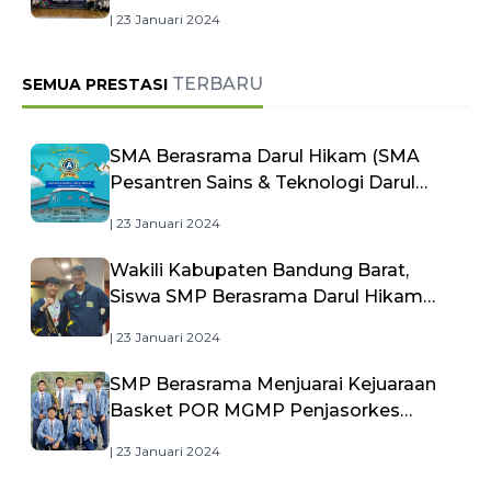
| 23 Januari 2024
TERBARU
SEMUA PRESTASI
SMA Berasrama Darul Hikam (SMA
Pesantren Sains & Teknologi Darul
Hikam) Raih Akreditasi A dari BAN-
| 23 Januari 2024
PDM, Bukti Kualitas Pendidikan
Unggulan
Wakili Kabupaten Bandung Barat,
Siswa SMP Berasrama Darul Hikam
Jadi Duta Bintang Sobat SMP
| 23 Januari 2024
Kemdikbudristek
SMP Berasrama Menjuarai Kejuaraan
Basket POR MGMP Penjasorkes
Kabupaten Bandung Barat
| 23 Januari 2024