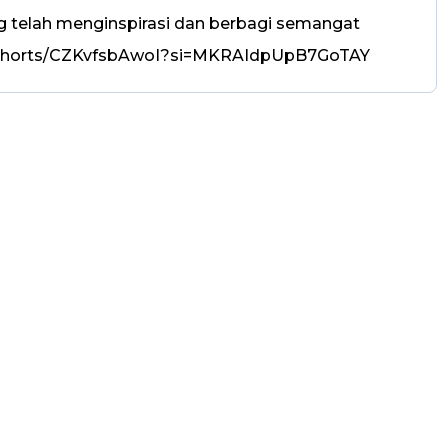
g telah menginspirasi dan berbagi semangat
/shorts/CZKvfsbAwoI?si=MKRAIdpUpB7GoTAY