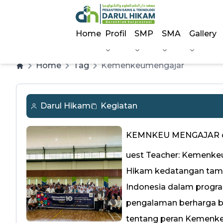
Home
Profil
SMP
SMA
Gallery
Home
Tag
Kemenkeumengajar
Darul Hikam
Kegiatan
KEMNKEU MENGAJAR di 
uest Teacher: Kemenkeu
Hikam kedatangan tamu
Indonesia dalam prog
pengalaman berharga ba
tentang peran Kemenkeu 