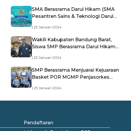
SMA Berasrama Darul Hikam (SMA
Pesantren Sains & Teknologi Darul
Hikam) Raih Akreditasi A dari BAN-
| 23 Januari 2024
PDM, Bukti Kualitas Pendidikan
Unggulan
Wakili Kabupaten Bandung Barat,
Siswa SMP Berasrama Darul Hikam
Jadi Duta Bintang Sobat SMP
| 23 Januari 2024
Kemdikbudristek
SMP Berasrama Menjuarai Kejuaraan
Basket POR MGMP Penjasorkes
Kabupaten Bandung Barat
| 23 Januari 2024
Pendaftaran